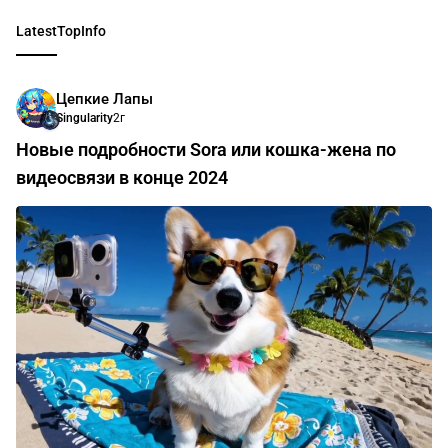
развития человечества. Присоединяйтесь к нам в
путешествии за грань возможного.
Latest
Top
Info
Цепкие Лапы
Singularity
2г
Новые подробности Sora или кошка-жена по
видеосвязи в конце 2024