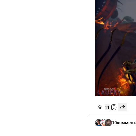
11
10
коммент