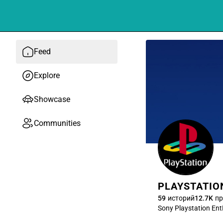
Feed
Explore
Showcase
Communities
PLAYSTATIO
59
историй
12.7K
пр
Sony Playstation E