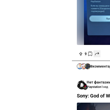
9
8
коммента
Нет фантази
Playstation
1нед
Sony: God of 