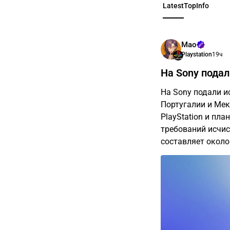
Latest
Top
Info
Мао
Playstation
19ч
На Sony подали
На Sony подали и
Португалии и Мек
PlayStation и пла
требований исчис
составляет около