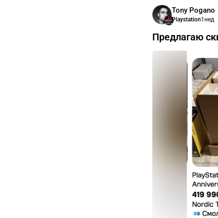
Tony Pogano
Playstation
1нед
Предлагаю ск