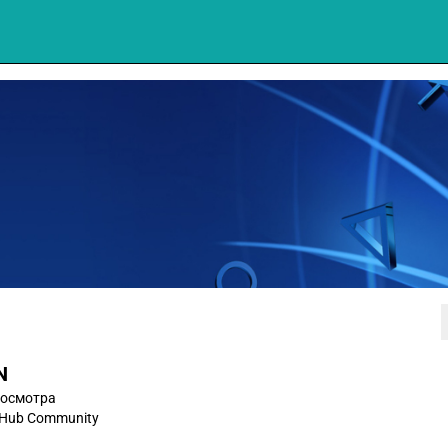
N
осмотра
ntHub Community