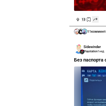
13
11
коммент
Sidewinder
Playstation
1нед
Без паспорта 