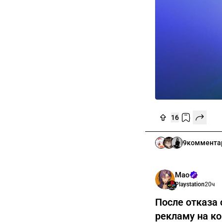
16
9
коммента
Мао
Playstation
20ч
После отказа 
рекламу на к